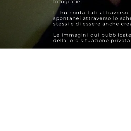
fotografie.
Li ho contattati attraverso
spontanei attraverso lo sch
stessi e di essere anche crea
Le immagini qui pubblicate 
della loro situazione privata